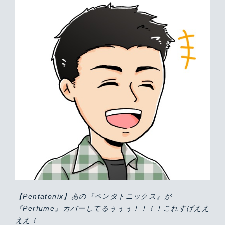
【Pentatonix】あの『ペンタトニックス』が
『Perfume』カバーしてるぅぅぅ！！！！これすげええ
ええ！