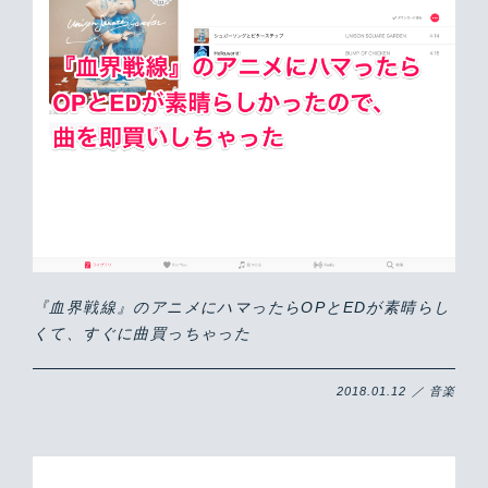
『血界戦線』のアニメにハマったらOPとEDが素晴らし
くて、すぐに曲買っちゃった
2018.01.12 ／ 音楽
Warning
/home/yutastmf/yutas.net/public_html/wp/wp-content/themes/yutas2018/include/nav.php
29