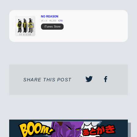
NO REASON
ダンス
¥1,222
CTS
iTunes Store
SHARE THIS POST