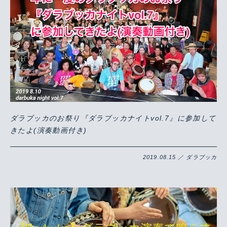
Warning
/home/yutastmf/yutas.net/public_html/wp/wp-content/themes/yutas2018/include/nav.php
29
ダラブッカのお祭り『ダラブッカナイトvol.7』に参加して
きたよ(演奏動画付き)
2019.08.15 ／ ダラブッカ