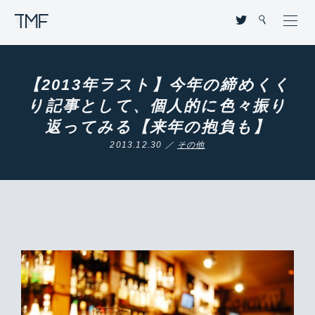
THROUGH MY FILTER
【2013年ラスト】今年の締めくく
り記事として、個人的に色々振り
返ってみる【来年の抱負も】
2013.12.30 ／
その他