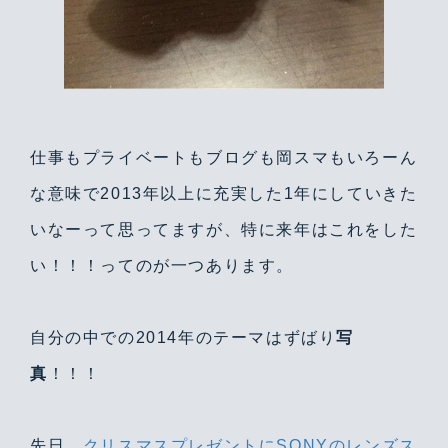
仕事もプライベートもブログも岡スマもいろーん
な意味で2013年以上に充実した1年にしていきた
いなーって思ってますが、特に来年はこれをした
い！！！ってのが一つあります。
自分の中での2014年のテーマはずばり
写
Warning
/home/yutastmf/yutas.net/public_html/wp/wp-content/themes/yutas2018/include/nav.php
29
真
！！！
先日、
クリスマスプレゼントにSONYのレンズス