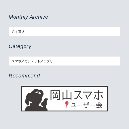
Monthly Archive
Category
Recommend