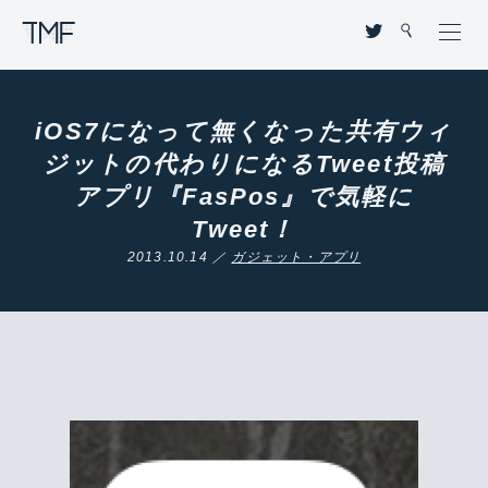
THROUGH MY FILTER
iOS7になって無くなった共有ウィ
ジットの代わりになるTweet投稿
アプリ『FasPos』で気軽に
Tweet！
2013.10.14 ／
ガジェット・アプリ