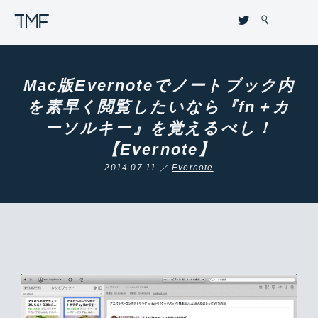
THROUGH MY FILTER
Mac版Evernoteでノートブック内
を素早く閲覧したいなら『fn＋カ
ーソルキー』を覚えるべし！
【Evernote】
2014.07.11 ／
Evernote