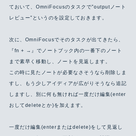
ておいて、OmniFocusのタスクで”outputノート
レビュー”というのを設定しておきます。
次に、OmniFocusでそのタスクが出てきたら、
Warning
/home/yutastmf/yutas.net/public_html/wp/wp-content/themes/yutas2018/include/nav.php
29
『fn + →』でノートブック内の一番下のノート
まで素早く移動し、ノートを見返します。
この時に見たノートが必要なさそうなら削除しま
すし、もう少しアイディアが広がりそうなら追記
しますし、別に何も無ければ一度だけ編集(enter
おしてdeleteとか)を加えます。
一度だけ編集(enterまたはdelete)をして見返し