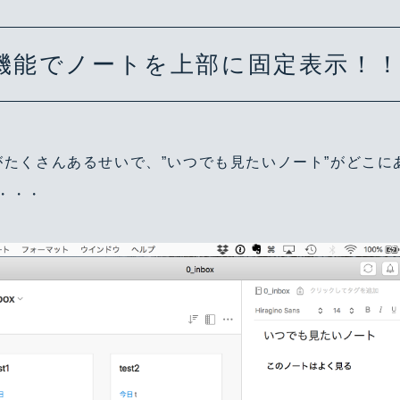
Warning
/home/yutastmf/yutas.net/public_html/wp/wp-content/themes/yutas2018/include/nav.php
29
機能でノートを上部に固定表示！
がたくさんあるせいで、”いつでも見たいノート”がどこに
・・・