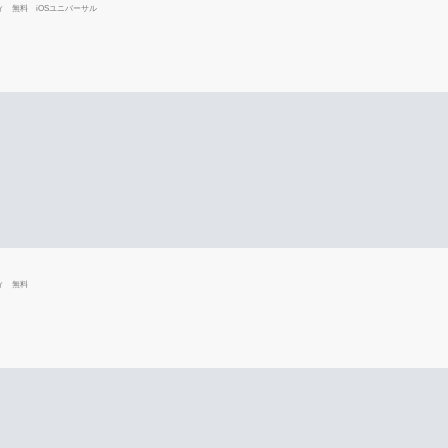
ィ
無料
iOSユニバーサル
ィ
無料