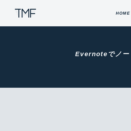
THROUGH MY FILTER
HOME
Evernote