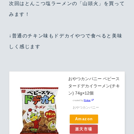
次回はとんこつ塩ラーメンの「山頭火」を買って
みます！
↓普通のチキン味もドデカイやつで食べると美味
しく感じます
おやつカンパニー ベビース
タードデカイラーメン(チキ
ン) 74g×12個
created by
Rinker
おやつカンパニー
Warning
/home/yutastmf/yutas.net/public_html/wp/wp-content/themes/yutas2018/include/nav.php
29
Amazon
楽天市場