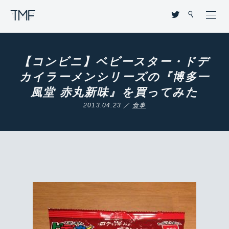
THROUGH MY FILTER
【コンビニ】ベビースター・ドデ
カイラーメンシリーズの『博多一
風堂 赤丸新味』を買ってみた
2013.04.23 ／
食事