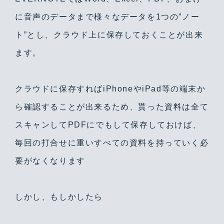
に音声のデータまで様々なデータを1つの”ノー
ト”とし、クラウド上に保存しておくことが出来
ます。
クラウドに保存すればiPhoneやiPad等の端末か
ら確認することが出来るため、貰った資料は全て
Warning
/home/yutastmf/yutas.net/public_html/wp/wp-content/themes/yutas2018/include/nav.php
29
スキャンしてPDFにでもして保存しておけば、
毎回の打合せに重いすべての資料を持っていく必
要がなくなります
しかし、もしかしたら