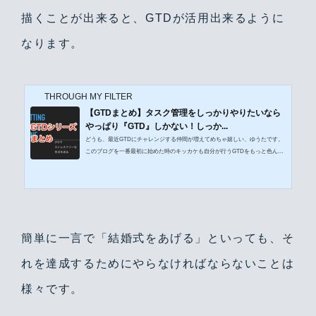
描くことが出来ると、GTDが活用出来るように
なります。
THROUGH MY FILTER
【GTDまとめ】タスク管理をしっかりやりたいなら
やっぱり『GTD』しかない！しっか...
どうも、最近GTDにチャレンジする仲間が増えてめちゃ嬉しい、ゆうたです。
このブログを一番最初に始めた時のキッカケも自分が行うGTDをもっと色んな
人たちに知ってもらいたかったですし、過去の自分にゆうたGTDのこと知りた
くなったらこのサイト見ろよ！って教えたくなるような記事を書きたかったか
らです。今回過去に書いたGTDのシリーズを現在(2018年9月)出ている最新版の
OmniFocusの内容に合わせて修正し、書き直しました。それとともにまとめ記
事を残しておきますので、 今タスク管理に悩んでいる方 GTDを始めたばかり
の方 ...
簡単に一言で「結婚式をあげる」といっても、そ
れを達成するためにやらなければならないことは
様々です。