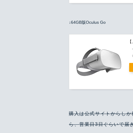
↓64GB版Oculus Go
【
購入は公式サイトからしか行
ら、営業日3日ぐらいで届