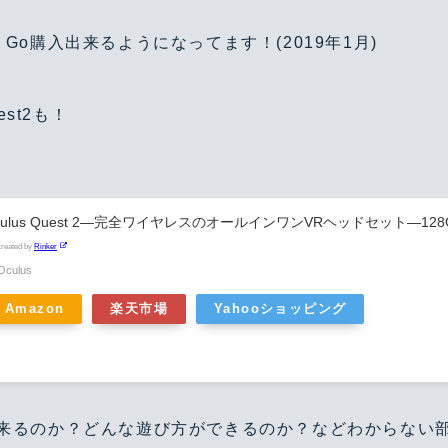
Warning
/home/yutastmf/yutas.net/public_html/wp/wp-content/themes/yutas2018/include/nav.php
29
us Go購入出来るようになってます！(2019年1月)
est2も！
culus Quest 2—完全ワイヤレスのオールインワンVRヘッドセット—128
created by
Rinker
Oculus
Amazon
楽天市場
Yahooショッピング
来るのか？どんな遊び方ができるのか？などわからない