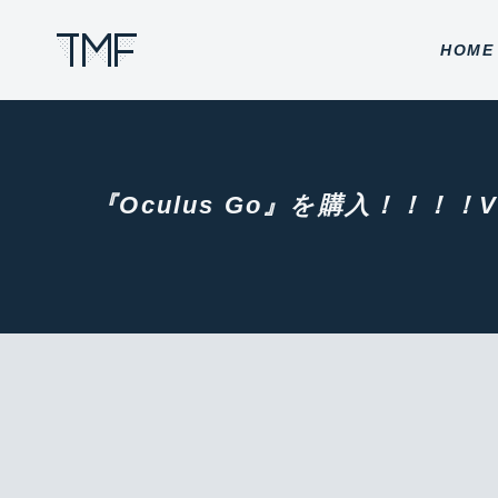
THROUGH MY FILTER
HOME
『Oculus Go』を購入！！