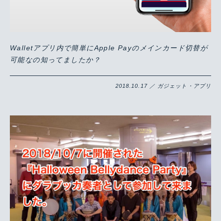
Walletアプリ内で簡単にApple Payのメインカード切替が
可能なの知ってましたか？
2018.10.17 ／ ガジェット・アプリ
Warning
/home/yutastmf/yutas.net/public_html/wp/wp-content/themes/yutas2018/include/nav.php
29