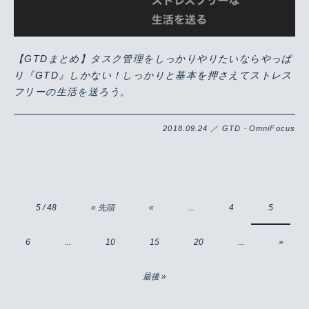
【GTDまとめ】タスク管理をしっかりやりたいならやっぱ
り『GTD』しかない！しっかりと基本を押さえてストレス
フリーの生活を送ろう。
2018.09.24 ／ GTD・OmniFocus
5 / 48
« 先頭
«
...
4
5
6
...
10
15
20
...
»
最後 »