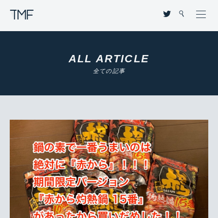
THROUGH MY FILTER
ALL ARTICLE
全ての記事