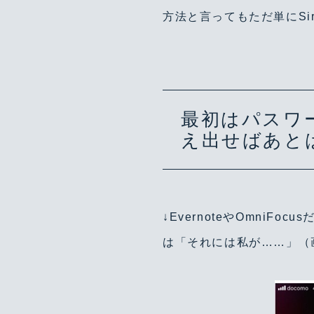
方法と言ってもただ単にSi
最初はパスワ
え出せばあと
↓EvernoteやOmni
は「それには私が……」（