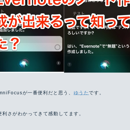
niFocusが一番便利だと思う、
ゆうた
です。
の便利さがわかってきて感動してます。