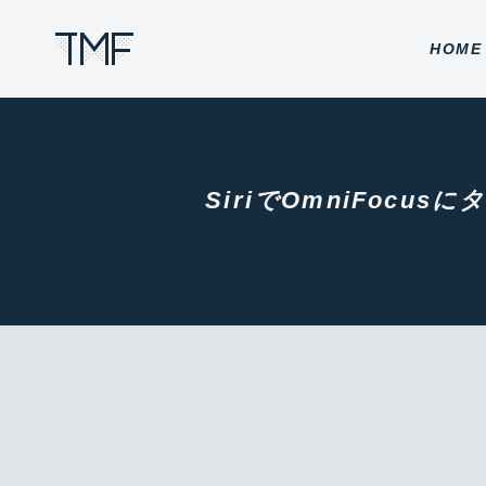
THROUGH MY FILTER
HOME
SiriでOmniFoc