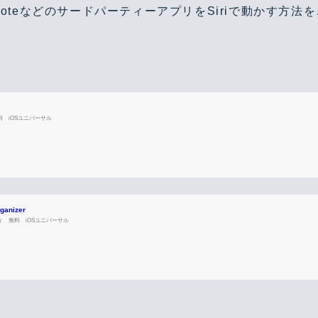
vernoteなどのサードパーティーアプリをSiriで動かす方
料
iOSユニバーサル
rganizer
ィ
無料
iOSユニバーサル