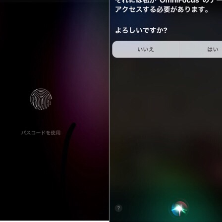
Warning
/home/yutastmf/yutas.net/public_html/wp/wp-content/themes/yutas2018/include/nav.php
29