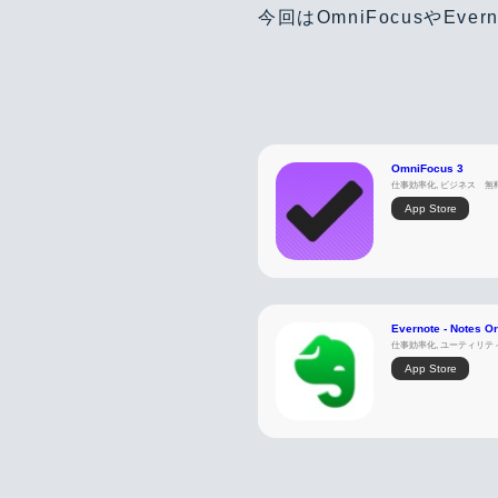
今回はOmniFocusやE
OmniFocus 3
仕事効率化, ビジネス
無
App Store
Evernote - Notes O
仕事効率化, ユーティリテ
App Store