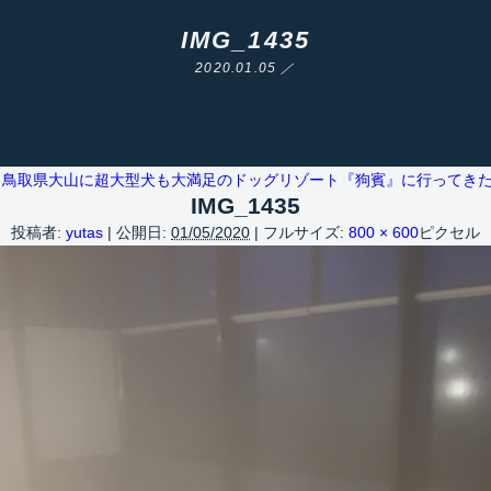
IMG_1435
2020.01.05 ／
鳥取県大山に超大型犬も大満足のドッグリゾート『狗賓』に行ってき
IMG_1435
投稿者:
yutas
|
公開日:
01/05/2020
|
フルサイズ:
800 × 600
ピクセル
Warning
/home/yutastmf/yutas.net/public_html/wp/wp-content/themes/yutas2018/include/nav.php
29