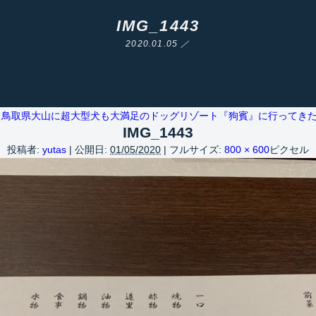
IMG_1443
2020.01.05 ／
鳥取県大山に超大型犬も大満足のドッグリゾート『狗賓』に行ってき
IMG_1443
投稿者:
yutas
|
公開日:
01/05/2020
|
フルサイズ:
800 × 600
ピクセル
Warning
/home/yutastmf/yutas.net/public_html/wp/wp-content/themes/yutas2018/include/nav.php
29