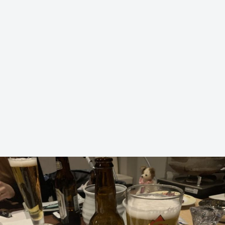
Warning
/home/yutastmf/yutas.net/public_html/wp/wp-content/themes/yutas2018/include/nav.php
29