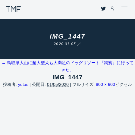
THROUGH MY FILTER
IMG_1447
2020.01.05 ／
←
鳥取県大山に超大型犬も大満足のドッグリゾート『狗賓』に行って
きた。
IMG_1447
投稿者:
yutas
|
公開日:
01/05/2020
|
フルサイズ:
800 × 600
ピクセル