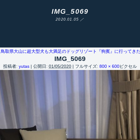
IMG_5069
2020.01.05 ／
鳥取県大山に超大型犬も大満足のドッグリゾート『狗賓』に行ってき
IMG_5069
投稿者:
yutas
|
公開日:
01/05/2020
|
フルサイズ:
800 × 600
ピクセル
Warning
/home/yutastmf/yutas.net/public_html/wp/wp-content/themes/yutas2018/include/nav.php
29