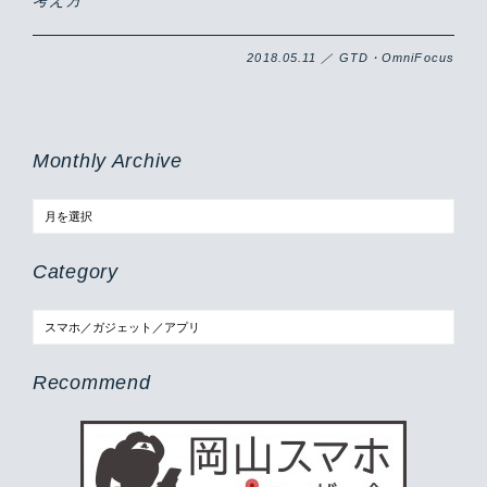
2018.05.11 ／ GTD・OmniFocus
Monthly Archive
Category
Recommend