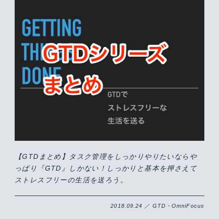
【GTDまとめ】タスク管理をしっかりやりたいならや
っぱり『GTD』しかない！しっかりと基本を押さえて
ストレスフリーの生活を送ろう。
2018.09.24 ／ GTD・OmniFocus