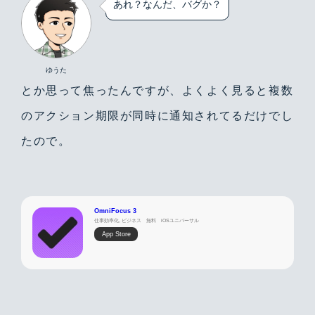
あれ？なんだ、バグか？
ゆうた
とか思って焦ったんですが、よくよく見ると複数
のアクション期限が同時に通知されてるだけでし
たので。
OmniFocus 3
仕事効率化, ビジネス
無料
iOSユニバーサル
App Store