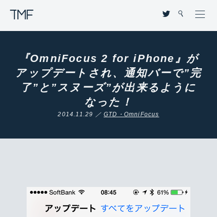
THROUGH MY FILTER
『OmniFocus 2 for iPhone』が
アップデートされ、通知バーで”完
了”と”スヌーズ”が出来るように
なった！
2014.11.29 ／
GTD・OmniFocus