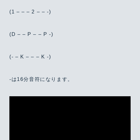
(1 – – – 2 – – -)
(D – – P – – P -)
(- – K – – – K -)
-は16分音符になります。